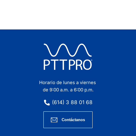
ng
By
Marketing
9 marzo, 2019
Horario de lunes a viernes
de 9:00 a.m. a 6:00 p.m.
(614) 3 88 01 68
Contáctanos