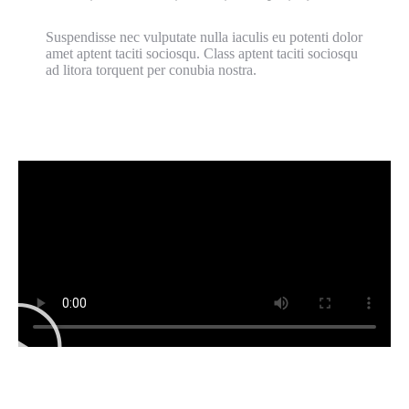
Suspendisse nec vulputate nulla iaculis eu potenti dolor
amet aptent taciti sociosqu. Class aptent taciti sociosqu
ad litora torquent per conubia nostra.