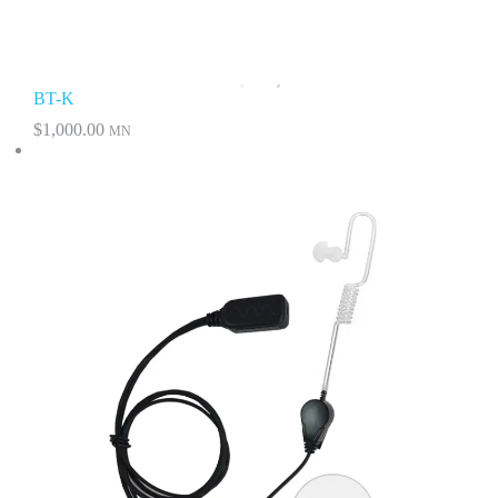
BT-K
$
1,000.00
MN