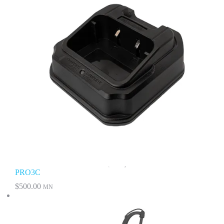
PRO3C
$
500.00
MN