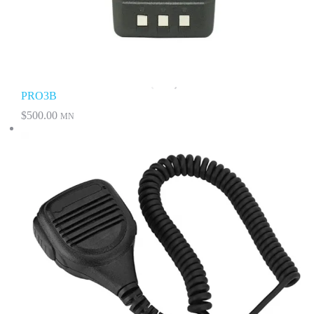
PRO3B
$
500.00
MN