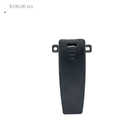
$
100.00
MN