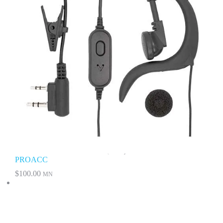
PROACC
$
100.00
MN