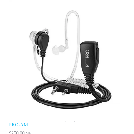
PRO-AM
$
250.00
MN