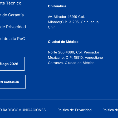
rte Técnico
Chihuahua
ca de Garantía
Av. Mirador #3919 Col.
Mirador,C.P. 31205, Chihuahua,
a de Privacidad
Chih.
ud de alta PoC
Ciudad de México
Norte 200 #686, Col. Pensador
Mexicano, C.P. 15510, Venustiano
Carranza, Ciudad de México.
álogo 2026
tar Cotización
RO RADIOCOMUNICACIONES
Política de Privacidad
Política d